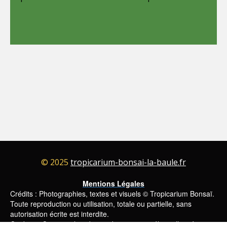
© 2025
tropicarium-bonsai-la-baule.fr
Mentions Légales
Crédits : Photographies, textes et visuels © Tropicarium Bonsaï.
Toute reproduction ou utilisation, totale ou partielle, sans
autorisation écrite est interdite.
Cookies : Ce site utilise des cookies pour améliorer l’expérience