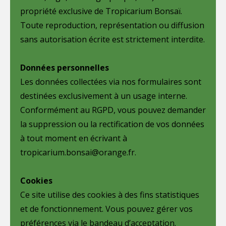
propriété exclusive de Tropicarium Bonsaï.
Toute reproduction, représentation ou diffusion
sans autorisation écrite est strictement interdite.
Données personnelles
Les données collectées via nos formulaires sont
destinées exclusivement à un usage interne.
Conformément au RGPD, vous pouvez demander
la suppression ou la rectification de vos données
à tout moment en écrivant à
tropicarium.bonsai@orange.fr.
Cookies
Ce site utilise des cookies à des fins statistiques
et de fonctionnement. Vous pouvez gérer vos
préférences via le bandeau d’acceptation.