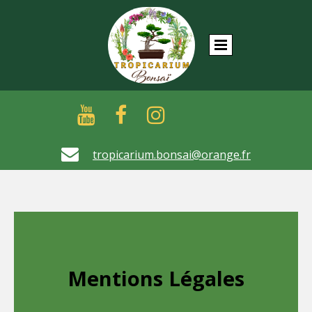





tropicarium.bonsai@orange.fr
Mentions Légales