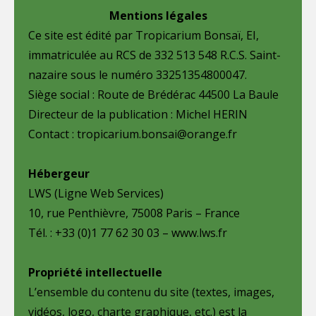
Mentions légales
Ce site est édité par Tropicarium Bonsaï, EI,
immatriculée au RCS de 332 513 548 R.C.S. Saint-
nazaire sous le numéro 33251354800047.
Siège social : Route de Brédérac 44500 La Baule
Directeur de la publication : Michel HERIN
Contact : tropicarium.bonsai@orange.fr
Hébergeur
LWS (Ligne Web Services)
10, rue Penthièvre, 75008 Paris – France
Tél. : +33 (0)1 77 62 30 03 – www.lws.fr
Propriété intellectuelle
L’ensemble du contenu du site (textes, images,
vidéos, logo, charte graphique, etc.) est la